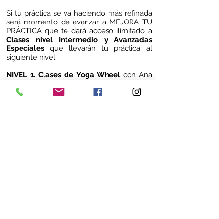
Si tu práctica se va haciendo más refinada
será momento de avanzar a
MEJORA TU
PRÁCTICA
que te dará acceso ilimitado a
Clases nivel Intermedio y Avanzadas
Especiales
que llevarán tu práctica al
siguiente nivel.
NIVEL 1. Clases de Yoga Wheel
con Ana
Hernández.
Sesiones enfocadas en la práctica con el
prop "rueda de yoga"
Introducción al movimiento dinámico y
creativo que este increíble Porp nos
aporta.
NIVEL 2. Clases de Handbalance
con Ana
Hernández.
Clases especializadas en flexibilidad,
contorsión y balances de brazos .
Únete a la comunidad suscribiéndote a
YOGA EN CASA
y ten acceso completo a
todas clases
LIVE Y GRABACIONES HD